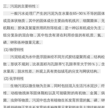
三、污泥的主要特性：
一般污水处理厂产生的污泥为含水量在65~90％不等的固体
或流体状物质，其中的固体成分主要由有机残片、细菌菌体、无
机颗粒、胶体及絮凝所用药剂等组成，是一种以有机成分为主，
组分复杂的混合物，其中包含有潜在利用价值的有机质、氮、
磷、钾和各种微量元素。
(1) 物理特性
污泥组成为水中悬浮固体经不同方式胶结凝聚而成，结构松
散，形状不规则，比表面积与孔隙率*( 孔隙率常大于99％ )，含
水量高，脱水性差。外观上具有类似绒毛的分支与网状结构。
(2) 化学特性
生物污泥以微生物为主体，同时包括混入生活污水泥沙、纤
维、动植物残体等固体颗粒以及可能吸附的有机物、金属、病
菌、虫卵等物质。污泥中也含有植物生长发育所需的氮、磷、钾
及维持植物正常生长发育的多种微量元素和能改良土壤结构的有