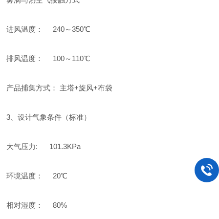
进风温度： 240～350℃
排风温度： 100～110℃
产品捕集方式： 主塔+旋风+布袋
3、设计气象条件（标准）
大气压力: 101.3KPa
环境温度： 20℃
相对湿度： 80%