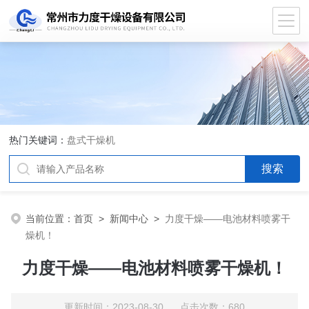
热门关键词：
盘式干燥机
当前位置：
首页
>
新闻中心
>
力度干燥——电池材料喷雾干
燥机！
力度干燥——电池材料喷雾干燥机！
更新时间：2023-08-30 点击次数：680