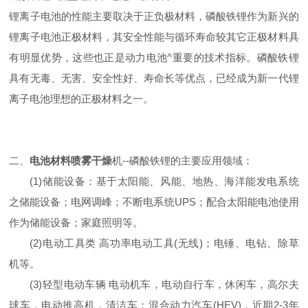
锂离子电池的性能主要取决于正负极材料，磷酸铁锂作为新兴的
锂离子电池正极材料，其安全性能与循环寿命较其它正极材料具
有明显优势，这些也正是动力电池^重要的技术指标。磷酸铁锂
具有无毒、无害、安全性好、寿命长等优点，已经成为新一代锂
离子电池理想的正极材料之一。
二、
电池材料喷雾干燥
机--磷酸铁锂的主要应用领域：
(1)储能设备：基于太阳能、风能、地热、海洋能发电系统
之储能设备；电网调峰；不断电系统UPS；配合太阳能电池使用
作为储能设备；家庭照明等。
(2)电动工具类 高功率电动工具(无线)；电锤、电钻、除草
机等。
(3)轻型电动车辆 电动机车，电动自行车，休闲车，高尔夫
球车，电动推高机，清洁车；混合动力汽车(HEV)，近期2-3年