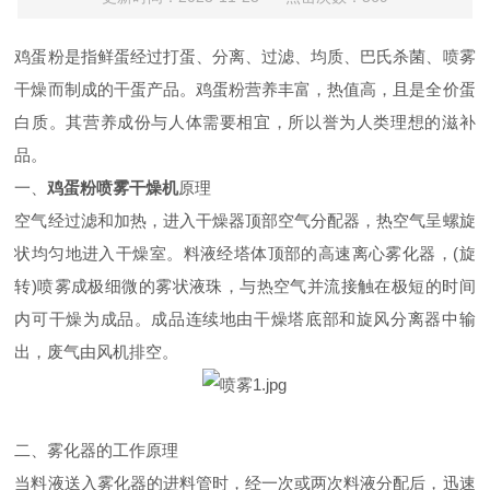
鸡蛋粉是指鲜蛋经过打蛋、分离、过滤、均质、巴氏杀菌、喷雾
干燥而制成的干蛋产品。鸡蛋粉营养丰富，热值高，且是全价蛋
白质。其营养成份与人体需要相宜，所以誉为人类理想的滋补
品。
一、
鸡蛋粉喷雾干燥机
原理
空气经过滤和加热，进入干燥器顶部空气分配器，热空气呈螺旋
状均匀地进入干燥室。料液经塔体顶部的高速离心雾化器，(旋
转)喷雾成极细微的雾状液珠，与热空气并流接触在极短的时间
内可干燥为成品。成品连续地由干燥塔底部和旋风分离器中输
出，废气由风机排空。
二、雾化器的工作原理
当料液送入雾化器的进料管时，经一次或两次料液分配后，迅速