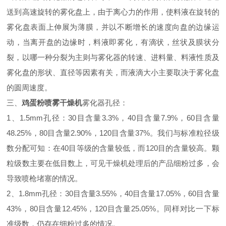
送到高速旋转的雾化盘上，由于离心力的作用，使料液在旋转的
雾化盘表面上伸展为薄膜，并以不断增长的速度向盘的边缘运
动，当离开盘的边缘时，料液即雾化，有滴状，丝状及膜状分
裂，以哪一种分裂为主则与雾化器的转速、进料量、料液性质及
雾化盘的形状、直径等因素有关，而液滴大小主要取决于雾化盘
的圆周速度。
三、
鸡蛋粉喷雾干燥机
雾化器孔径：
1、1.5mm孔径：30目含量3.3%，40目含量7.9%，60目含量
48.25%，80目含量2.90%，120目含量37%。我们与标准粒径级
数分配可知：在40目等级的含量较低，而120目的含量较高。颗
粒级数主要在低目数上，可见干燥机处理后的产品细粉过多，会
导致喷枪堵塞的情况。
2、1.8mm孔径：30目含量3.55%，40目含量17.05%，60目含量
43%，80目含量12.45%，120目含量25.05%。同样对比一下标
准级数，仍存在细粉过多的情况。