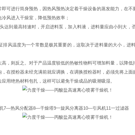
正常即可进行筒身预热，因热风预热决定着干燥设备的蒸发能力，在不
免冷风进入干燥室，降低预热效率；
，当喷头达到最高转速时，开启进料泵，加入料液，进料量应由小到大
保证排风温度为一个常数是极其重要的，这取决于进料量的大小，进
度太高，则反之。对于产品温度较低的热敏性物料可增加料量，以降低
器内，在授粉器未经充满前就应调换，在调换授粉器时，必须先将上面
位应用绝热材料包扎，这样可以避免干燥成品的吸潮吸湿。
机7—热风分配器8—干燥塔9一旋风分离器10—引风机11一过滤器