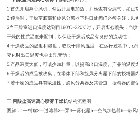
1.首先开启离心风机，然后开启电加热，并检查有否漏气，如
2.预热时，干燥室底部和旋风分离器下料口处阀门必须关好，以
3当干燥室进口温度达到目180℃~220℃时，开启离心喷头
干燥的性质温度来配制，以保证干燥后成品有良好的流动性；
4.干燥成品的温度和湿度，取决于排风温度，在运行过程中，
变化时出口温度也会出现变动；
5.产品温度太低，可减少加料量，以提高出口温度。产品的温
6.干燥后的成品被收集，在塔体下部和旋风分离器下部的授粉
7.若干燥的成品具有吸湿性，旋风分离器及其管道，授粉器的部
三.
丙酸盐高速离心喷雾干燥机
结构流程图
图解：1一料罐2—过滤器3—泵4一雾化器5—空气加热器6—鼓风