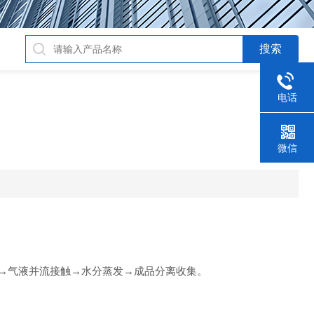
电话
！
微信
→气液并流接触→水分蒸发→成品分离收集。