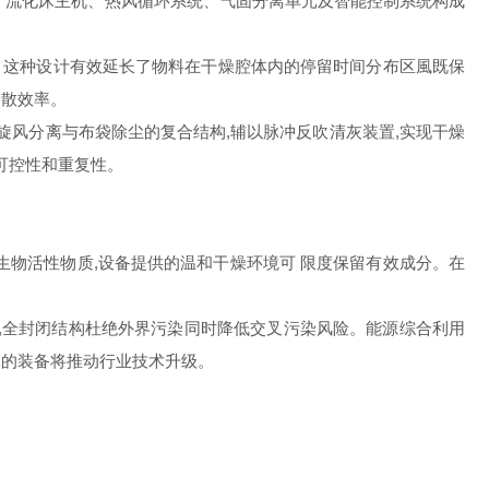
、流化床主机、热风循环系统、气固分离单元及智能控制系统构成
场。这种设计有效延长了物料在干燥腔体内的停留时间分布区風既保
分散效率。
旋风分离与布袋除尘的复合结构,辅以脉冲反吹清灰装置,实现干燥
可控性和重复性。
生物活性物质,设备提供的温和干燥环境可 限度保留有效成分。在
,全封闭结构杜绝外界污染同时降低交叉污染风险。能源综合利用
体的装备将推动行业技术升级。