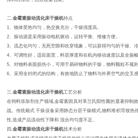
二.
金霉素振动流化床干燥机
特点
1、物体受热均匀，热交换充分，干燥强度高。
2、振动源是采用振动电机驱动，运转平衡、维修方便。
3、流态化均匀，无死空隙和吹穿现象，可以获得均匀的干燥、
4、可调性好，适应面宽，料层厚度和在机内移动速度以及全振
5、对物料表面损伤小，可用于易碎物料的干燥，物料颗粒不规
6、采用全封闭式的结构，有效地防止了物料与外界空气的交叉
三.
金霉素振动流化床干燥机
工艺分析
在饲料添加
剂生
产领
域,
金霉
素因
其
对革兰
氏
阳
性
菌的显著
抑制
战。
传统厢
式
干
燥
设备采
用
静
态分层干
燥
模式,
物
料
堆
积导致
热
性,
造成产
品流
动性
下降
和
混合均匀度
不足。
四.
金霉素振动流化床干燥机
技术分析