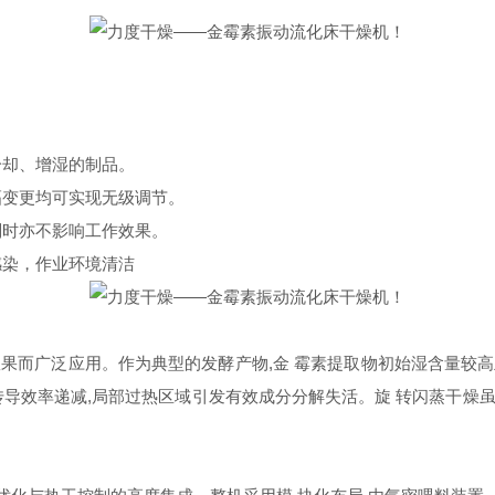
冷却、增湿的制品。
幅变更均可实现无级调节。
则时亦不影响工作效果。
感染，作业环境清洁
效果
而
广泛应
用。作为
典型的发酵产
物,
金
霉素提
取物
初
始
湿含量
较高
传导
效率递减,
局部过热区域
引发
有效成分
分解
失活。旋 转闪蒸
干
燥