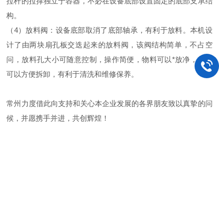
拉杆的拉撑独立于容器，不必在设备底部设置固定的底部支承结
构。
（4）放料阀：设备底部取消了底部轴承，有利于放料。本机设
计了由两块扇孔板交迭起来的放料阀，该阀结构简单，不占空
问，放料孔大小可随意控制，操作简便，物料可以*放净，并且
可以方便拆卸，有利于清洗和维修保养。
常州力度
借此向支持和关心本企业发展的各界朋友致以真挚的问
候，并愿携手并进，共创辉煌！