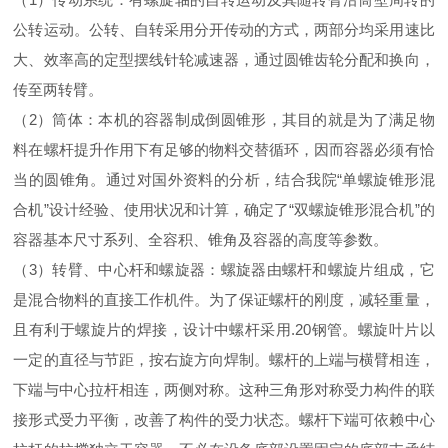
公转运动。公转、自转采用分开传动的方式，两部分均采用速比
大、效率高的定型摆线针轮减速器，通过圆锥齿轮分配和换向，
传至两转臂。
（2）筒体：本机的容器制成倒圆锥形，其目的就是为了满足物
料在螺杆提升作用下有足够的物料交替循环，因而容器必须有恰
当的圆锥角。通过对国外资料的分析，结合我院“单螺旋锥形混
合机”设计经验、使用状况和计算，确定了“双螺旋锥形混合机”的
容器基本尺寸系列、全容积、锥角及容器的高度等参数。
（3）转臂、中心杆和螺旋器：螺旋器由螺杆和螺旋片组成，它
是混合物料的直接工作机件。为了保证螺杆的刚度，减轻重量，
且有利于螺旋片的焊接，设计中螺杆采用.20钢管。螺旋叶片以
一定的直径与节距，按右旋方向焊制。螺杆的上端与横臂相连，
下端与中心拉杆相连，两侧对称。这种三角形对称受力构件的联
接形式受力平衡，改善了构件的受力状态。螺杆下端可依赖中心