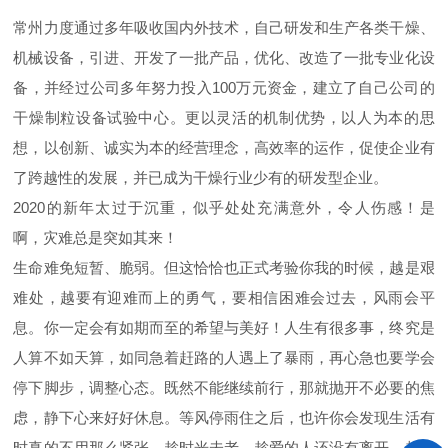
常州力度通过多年吸收国内外技术，自己研发和生产各类干燥、
机械设备，引进、开发了一批产品，优化、改造了一批专业化设
备，并经过公司多年努力投入
100
万元资金，建立了自己公司的
干燥制粒设备试验中心。更以灵活的机制优势，以人为本的思
想，以创新、诚实为本的经营理念，高效率的运作，促使企业有
了跨越性的发展，并已成为干燥行业少有的研发型企业。
2020的新年太过于沉重，似乎处处充满意外，令人伤感！是
啊，灾难总是突如其来！
生命难免短暂、脆弱。但这恰恰也正式考验你我的时候，越是艰
难处，越要有迎难而上的勇气，要相信困难会过去，风雨会平
息。你一定会有如期而至的希望与美好！人生有很多事，终究是
人算不如天算，如同急着赶路的人遇上了暴雨，再心急也要学会
停下脚步，调整心态。既然不能继续前行，那就抛开不必要的焦
虑，静下心来好好休息。等风停雨住之后，也许你会发现生活有
时真的不用那么紧张，趁时光未老，趁爱的人还没有离开，趁彼