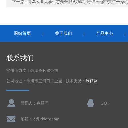
下一篇：
青岛农业大学生态聚合肥成功应用于单锥螺带真空干燥机
网站首页
关于我们
产品中心
|
|
联系我们
常州市力度干燥设备有限公司
公司地址：常州市三河口工业园 技术支持：
制药网
联系人：查经理
QQ：
邮箱：ld@ldddry.com