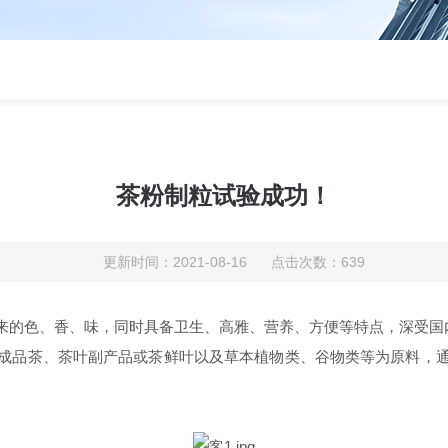
茶粉制粒试验成功！
更新时间：2021-08-16 点击次数：639
来的色、香、味，同时具备卫生、高雅、营养、方便等特点，深受国
成品茶、茶叶副产品或茶鲜叶以及草本植物类、谷物类等为原料，