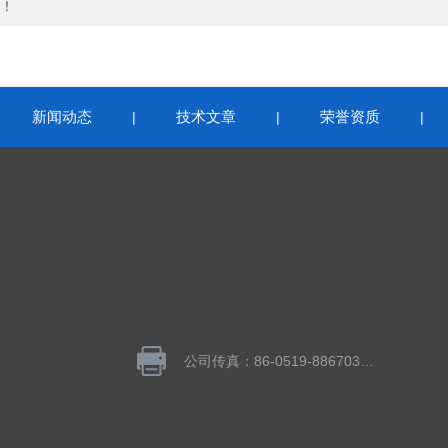
！
新闻动态
技术文章
荣誉资质
|
|
|
|
公司传真：86-0519-88670320