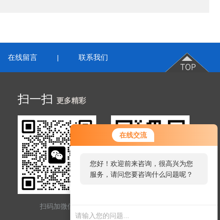
在线留言
联系我们
|
扫一扫
更多精彩
在线交流
您好！欢迎前来咨询，很高兴为您
服务，请问您要咨询什么问题呢？
扫码加微信
网站二维码