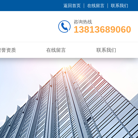
返回首页
在线留言
联系我们
咨询热线
13813689060
荣誉资质
在线留言
联系我们