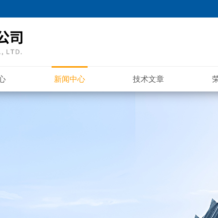
心
新闻中心
技术文章