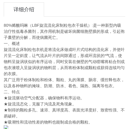
详细介绍
80%烯酰吗啉（LBF旋流流化床制粒包衣干燥机）:是一种新型内吸
治疗性低毒杀菌剂，其作用机制是破坏病菌细胞壁膜的形成，引起孢
子囊壁的分解，而使病菌死亡。
一、概述
旋流流化床制粒包衣机是将流化床做成叶片式结构的流化床，并使叶
片呈一定斜度，让气流从叶片的间隙通过，形成环流状的*气流，使
物料呈旋涡状似的有序运动，同时安装在侧壁的气动喷嘴将粘合剂或
包衣液喷入呈旋涡状的物料层，从而将粉体制成颗粒或获得连续均匀
的衣膜。
其广泛用于粉体制粒和粉体、颗粒、丸的薄膜、肠溶、缓控释包衣，
以及各种物料的掩味、防潮、防水、着色、隔热、隔离等包衣。
二、特点
★旋流驱动空气分配器，确保物料有序运动。
★旋流流态化，克服了沟流及死角现象。
★制得的颗粒多孔、速溶、真球度高、表面光泽度好、致密性强、不
易破碎。
★吸潮性和流动性差的物料也能制成合格的颗粒。