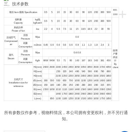
三、技术参数
+
800-
项目 ltem 规格 Specification
0.5
5
10
15
30
60
90
120
200
300
500
1000
投料量
kg/批
0.5
5
10
15
30
60
90
120
200
300
500
Capacity
kg/batch
风机功率
kw
2.2
4
5.5
7.5
11
15
18.5
18.5
22
30
55
Power of fan
压强
Mpa
0.6
压缩空气
Pressure
Compressed
耗量
air
m3/min
0.45
0.6
0.6
0.6
0.6
0.9
1.1
1.3
1.8
2.4
3
Consumption
按用
压强
Mpa
0.4-0.6
户要
Pressure
蒸汽
求设
Steam
耗量
Kg/h
6KW
9KW
53
71
95
143
167
183
343
381
450
计
Consumption
By
H1(mm)
2600
2600
2300
2450
2450
3050
3050
3050
3500
3700
4050
client
H2(mm)
250
320
340
490
540
590
690
790
890
H3(mm)
2100
2250
2250
2850
2850
2850
3300
3500
3850
主机尺寸
Ø1(mm)
300
550
550
650
700
1000
1100
1200
1400
1600
1800
Installation size for
Ø2(mm)
150
180
180
250
250
280
280
280
280
315
355
reference
B1(mm)
1550
1650
1010
1110
1160
1460
1560
1660
1860
2060
2260
B2(mm)
1460
1760
1860
2460
2660
2860
3260
3660
4060
L(mm)
850
1100
1100
1250
1530
1530
1650
1650
1750
1850
所有参数仅作参考，视物料情况，本公司拥有变更权利，并不另行通
知。