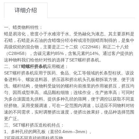
详细介绍
一、蜡类物料特性：
蜡是易溶化，密度小于水难溶于水。受热融化为液态。其主要原料是
石蜡，石蜡是从石油的含蜡馏分经冷榨或溶剂脱蜡而制得的，是集中
高级烷烃的混合物，主要是正二十二烷（C22H46）和正二十八烃
（C28H58），含碳元素约85%，含氢元素约14%。通过客户提供的
这种物料我们给他针对性的选择了SET螺杆挤条机。
二、SET
蜡螺杆挤条机
应用概述：
SET螺杆挤条机应用于医药、食品、化工等领域的长条型柱状。该设
备进料斗、螺旋送料器、挤压器和挤出机头孔板都拆装方便、便于清
洗。螺杆结构，使物料受旋转的螺杆向前推里的作用被挤压，挤压均
匀、因而成型率高、成品颗粒细致；连续作业，生产效率高；可同时
为多台滚圆造丸供料。提供多种孔径的筛网，便于调控以获取不同直
径挤物。采用变频调速，可在一定范围内调速，以适应不同物料对转
速的不同需求，实时调整挤出速度，使挤出效果好，使品种选择范围
更广泛。
三、SET螺杆挤压造粒机特点：
1、多种孔径的网孔板（直径0.4mm--3mm）,
2可获得不同直径的圆柱挤压物。