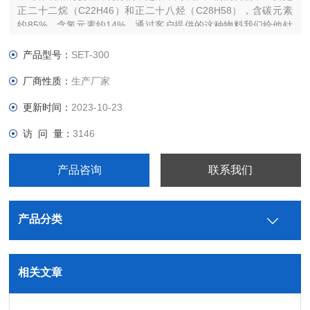
正二十二烷（C22H46）和正二十八烃（C28H58），含碳元素
约85%，含氢元素约14%。通过客户提供的这种物料我们给他针
对性的选择了SJT螺杆挤条机
产品型号：
SET-300
厂商性质：
生产厂家
更新时间：
2023-10-23
访 问 量：
3146
产品咨询
联系我们
产品分类
相关文章