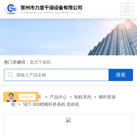
热门关键词：
盘式干燥机
当前位置：
首页
>
产品中心
>
制粒系列
>
螺杆挤条
机
> SET-300蜡螺杆挤条机 造粒机