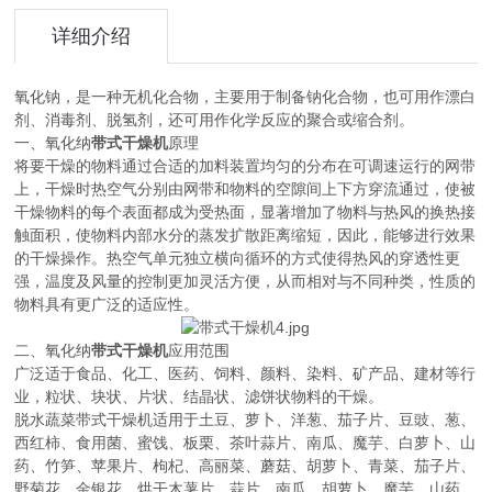
详细介绍
氧化钠，是一种无机化合物，主要用于制备钠化合物，也可用作漂白
剂、消毒剂、脱氢剂，还可用作化学反应的聚合或缩合剂。
一、氧化纳
带式干燥机
原理
将要干燥的物料通过合适的加料装置均匀的分布在可调速运行的网带
上，干燥时热空气分别由网带和物料的空隙间上下方穿流通过，使被
干燥物料的每个表面都成为受热面，显著增加了物料与热风的换热接
触面积，使物料内部水分的蒸发扩散距离缩短，因此，能够进行效果
的干燥操作。热空气单元独立横向循环的方式使得热风的穿透性更
强，温度及风量的控制更加灵活方便，从而相对与不同种类，性质的
物料具有更广泛的适应性。
二、氧化纳
带式干燥机
应用范围
广泛适于食品、化工、医药、饲料、颜料、染料、矿产品、建材等行
业，粒状、块状、片状、结晶状、滤饼状物料的干燥。
脱水蔬菜带式干燥机适用于土豆、萝卜、洋葱、茄子片、豆豉、葱、
西红柿、食用菌、蜜饯、板栗、茶叶蒜片、南瓜、魔芋、白萝卜、山
药、竹笋、苹果片、枸杞、高丽菜、蘑菇、胡萝卜、青菜、茄子片、
野菊花、金银花、烘干木薯片、蒜片、南瓜，胡萝卜、魔芋、山药、