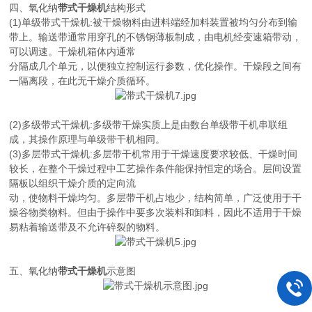
四、氧化纳
带式干燥机
结构形式
(1)单级带式干燥机:被干燥物料由进料端经加料装置被均匀分布到输
带上。输送带通常用穿孔的不锈钢薄板制成，由电机经变速箱带动，
可以调速。干燥机箱体内通常
分隔成几个单元，以便独立控制运行参数，优化操作。干燥段之间有
一隔离段，在此无干燥介质循环。
(2)多级带式干燥机:多级带干燥实质上是由数台单级带干机串联组
成，其操作原理与单级带干机相同。
(3)多层带式干燥机:多层带干机常用于干燥速度要求较低、干燥时间
较长，在整个干燥过程中工艺操作条件能保持恒定的场合。层间设置
隔板以组织干燥介质的定向流
动，使物料干燥均匀。多层带干机占地少，结构简单，广泛使用于干
燥谷物类物料。但由于操作中要多次装料和卸料，因此不适用于干燥
易粘着输送带及不允许碎裂的物料。
五、氧化纳
带式干燥机
示意图