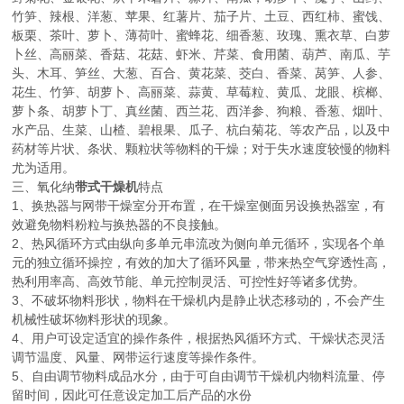
竹笋、辣根、洋葱、苹果、红薯片、茄子片、土豆、西红柿、蜜饯、
板栗、茶叶、萝卜、薄荷叶、蜜蜂花、细香葱、玫瑰、熏衣草、白萝
卜丝、高丽菜、香菇、花菇、虾米、芹菜、食用菌、葫芦、南瓜、芋
头、木耳、笋丝、大葱、百合、黄花菜、茭白、香菜、莴笋、人参、
花生、竹笋、胡萝卜、高丽菜、蒜黄、草莓粒、黄瓜、龙眼、槟榔、
萝卜条、胡萝卜丁、真丝菌、西兰花、西洋参、狗粮、香葱、烟叶、
水产品、生菜、山楂、碧根果、瓜子、杭白菊花、等农产品，以及中
药材等片状、条状、颗粒状等物料的干燥；对于失水速度较慢的物料
尤为适用。
三、氧化纳
带式干燥机
特点
1、换热器与网带干燥室分开布置，在干燥室侧面另设换热器室，有
效避免物料粉粒与换热器的不良接触。
2、热风循环方式由纵向多单元串流改为侧向单元循环，实现各个单
元的独立循环操控，有效的加大了循环风量，带来热空气穿透性高，
热利用率高、高效节能、单元控制灵活、可控性好等诸多优势。
3、不破坏物料形状，物料在干燥机内是静止状态移动的，不会产生
机械性破坏物料形状的现象。
4、用户可设定适宜的操作条件，根据热风循环方式、干燥状态灵活
调节温度、风量、网带运行速度等操作条件。
5、自由调节物料成品水分，由于可自由调节干燥机内物料流量、停
留时间，因此可任意设定加工后产品的水份