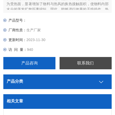
为受热面，显著增加了物料与热风的换热接触面积，使物料内部
水分的蒸发扩散距离缩短，因此，能够进行效果的干燥操作。热
空气单元独立横向循环的方式使得热风的穿透性更强，温度及风
量的控制更加灵活方便，从而相对与不同种类，性质的物料具有
产品型号：
更广泛的适应性。
厂商性质：
生产厂家
更新时间：
2023-11-30
访 问 量：
940
产品咨询
联系我们
产品分类
相关文章