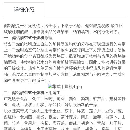
详细介绍
偏铝酸是一种无机物，溶于水，不溶于乙醇。偏铝酸是弱酸,酸性比
碳酸还弱的酸。用作纺织品的媒染剂，纸的填料、水的净化剂等。
一、偏铝酸
带式干燥机
原理
将要干燥的物料通过合适的加料装置均匀的分布在可调速运行的网带
上，干燥时热空气分别由网带和物料的空隙间上下方穿流通过，使被
干燥物料的每个表面都成为受热面，显著增加了物料与热风的换热接
触面积，使物料内部水分的蒸发扩散距离缩短，因此，能够进行效果
的干燥操作。热空气单元独立横向循环的方式使得热风的穿透性更
强，温度及风量的控制更加灵活方便，从而相对与不同种类，性质的
物料具有更广泛的适应性。
二、偏铝酸
带式干燥机
应用范围
广泛适于食品、化工、医药、饲料、颜料、染料、矿产品、建材等行
业，粒状、块状、片状、结晶状、滤饼状物料的干燥。
脱水蔬菜带式干燥机适用于土豆、萝卜、洋葱、茄子片、豆豉、葱、
西红柿、食用菌、蜜饯、板栗、茶叶蒜片、南瓜、魔芋、白萝卜、山
药、竹笋、苹果片、枸杞、高丽菜、蘑菇、胡萝卜、青菜、茄子片、
野菊花、金银花、烘干木薯片、蒜片、南瓜，胡萝卜、魔芋、山药、