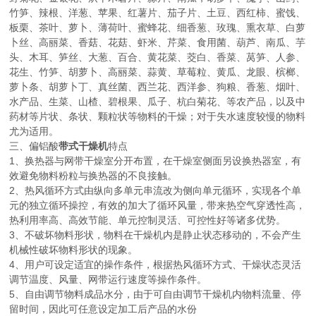
竹笋、辣根、洋葱、苹果、红薯片、茄子片、土豆、西红柿、蜜饯、
板栗、茶叶、萝卜、薄荷叶、蜜蜂花、细香葱、玫瑰、熏衣草、白萝
卜丝、高丽菜、香菇、花菇、虾米、芹菜、食用菌、葫芦、南瓜、芋
头、木耳、笋丝、大葱、百合、黄花菜、茭白、香菜、莴笋、人参、
花生、竹笋、胡萝卜、高丽菜、蒜黄、草莓粒、黄瓜、龙眼、槟榔、
萝卜条、胡萝卜丁、真丝菌、西兰花、西洋参、狗粮、香葱、烟叶、
水产品、生菜、山楂、碧根果、瓜子、杭白菊花、等农产品，以及中
药材等片状、条状、颗粒状等物料的干燥；对于失水速度较慢的物料
尤为适用。
三、偏铝酸
带式干燥机
特点
1、换热器与网带干燥室分开布置，在干燥室侧面另设换热器室，有
效避免物料粉粒与换热器的不良接触。
2、热风循环方式由纵向多单元串流改为侧向单元循环，实现各个单
元的独立循环操控，有效的加大了循环风量，带来热空气穿透性高，
热利用率高、高效节能、单元控制灵活、可控性好等诸多优势。
3、不破坏物料形状，物料在干燥机内是静止状态移动的，不会产生
机械性破坏物料形状的现象。
4、用户可设定适宜的操作条件，根据热风循环方式、干燥状态灵活
调节温度、风量、网带运行速度等操作条件。
5、自由调节物料成品水分，由于可自由调节干燥机内物料流量、停
留时间，因此可任意设定加工后产品的水份