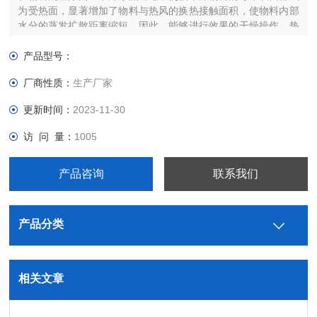
为受热面，显著增加了物料与热风的换热接触面积，使物料内部
水分的蒸发扩散距离缩短，因此，能够进行效果的干燥操作。热
空气单元独立横向循环的方式使得热风的穿透性更强，温度及风
量的控制更加灵活方便，从而相对与不同种类，性质的物料具有
产品型号：
更广泛的适应性。
厂商性质：
生产厂家
更新时间：
2023-11-30
访 问 量：
1005
产品咨询
联系我们
产品分类
相关文章