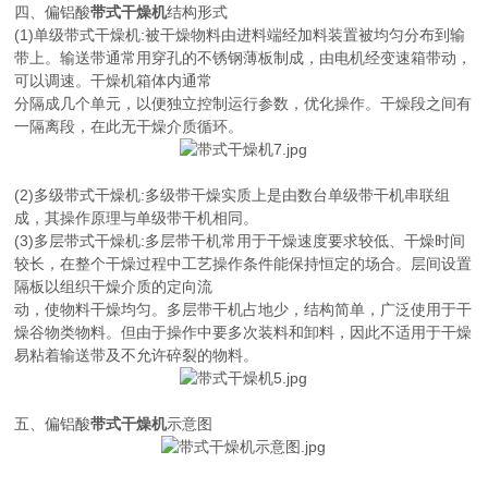
四、偏铝酸
带式干燥机
结构形式
(1)单级带式干燥机:被干燥物料由进料端经加料装置被均匀分布到输
带上。输送带通常用穿孔的不锈钢薄板制成，由电机经变速箱带动，
可以调速。干燥机箱体内通常
分隔成几个单元，以便独立控制运行参数，优化操作。干燥段之间有
一隔离段，在此无干燥介质循环。
(2)多级带式干燥机:多级带干燥实质上是由数台单级带干机串联组
成，其操作原理与单级带干机相同。
(3)多层带式干燥机:多层带干机常用于干燥速度要求较低、干燥时间
较长，在整个干燥过程中工艺操作条件能保持恒定的场合。层间设置
隔板以组织干燥介质的定向流
动，使物料干燥均匀。多层带干机占地少，结构简单，广泛使用于干
燥谷物类物料。但由于操作中要多次装料和卸料，因此不适用于干燥
易粘着输送带及不允许碎裂的物料。
五、偏铝酸
带式干燥机
示意图