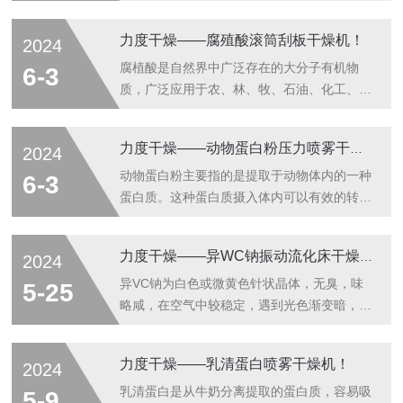
有机弱酸钠盐，其结构比较复杂，已知腐植酸
分子中含有苯环、稠环和某些杂环（如吡咯、
力度干燥——腐殖酸滚筒刮板干燥机！
2024
呋喃、吲哚等），各芳香环之间有桥键相连，
芳香环上有各种功能基团，主要是羧基、酚
腐植酸是自然界中广泛存在的大分子有机物
6-3
基、羟基、甲氧基、醌基等。腐植酸钠中腐植
质，广泛应用于农、林、牧、石油、化工、建
酸干基含量超过75%，是一种生产绿色乳肉蛋
材、医药卫生、环保等各个领域。尤其是现在
食品用的良好兽药和饲料添加剂。一、腐值酸
提倡生态农业建设、无公害农业生产、绿色食
力度干燥——动物蛋白粉压力喷雾干燥机！
2024
钠压力喷雾干燥机设计要求1、物料名称：腐
品、无污染环保等，更使腐植酸备受推崇。
值酸钠2、进风温度：400℃3、出风温度：80
一、腐殖酸滚筒刮板干燥机组成部分本设备主
动物蛋白粉主要指的是提取于动物体内的一种
6-3
～100℃；（设计时按80℃计算）...
要有可以旋转的中空圆筒、刮刀及压紧装置、
蛋白质。这种蛋白质摄入体内可以有效的转变
冷却水（加热介质）进出管路、传动系统、机
为氨基酸，能够增强人体的免疫力、加速脂肪
架、控制电器等部分组成。二、腐殖酸滚筒刮
分解、抑制脂肪合成。而且可以补充人体所需
力度干燥——异WC钠振动流化床干燥机！
2024
板干燥机操作规程开机：⑴首先检查电机减速
要的钠离子和钾离子等矿物质，不但可以增强
齿轮箱是否有油，电线是否连接可靠。⑵管路
人体的免疫力，而且可以增加心脏的射血能
异VC钠为白色或微黄色针状晶体，无臭，味
5-25
是否连接可靠。⑶料槽内是否清洁无杂物。⑷
力。对于心慌、心悸等现象有很好的调节作
略咸，在空气中较稳定，遇到光色渐变暗，在
蒸汽...
用。这种动物蛋白粉主要从猪肉、牛奶、鸡蛋
水中易溶，在甲醇，己醇中微溶解。在氯仿中
提取而成，副作用比较小。一、动物蛋白粉压
不溶。PH值介于7-8之间。异VC钠的氧化速
力度干燥——乳清蛋白喷雾干燥机！
2024
力喷雾干燥机组成部分本工艺流程是由六大部
度较为缓慢，热稳定性较维生素C高，而且安
分组成：供料系统、加热系统、干燥系统、收
全无毒，在人体内不影响维生素C的吸收，生
乳清蛋白是从牛奶分离提取的蛋白质，容易吸
5-9