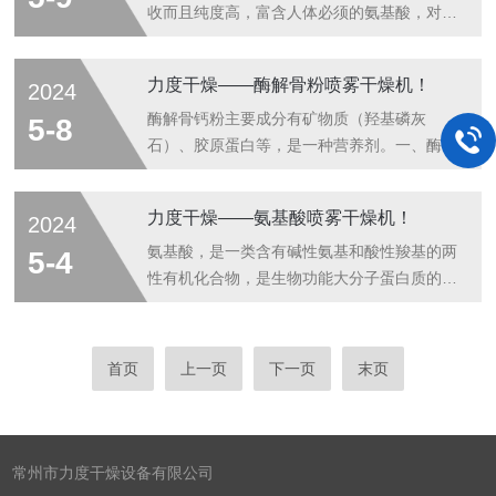
料系统、排风系统、电控系统。二、动物蛋白
产成本低。一、异VC钠振动流化床干燥机原
收而且纯度高，富含人体必须的氨基酸，对改
粉压...
理适用于颗料状、粉末状物料干燥的新型流态
善机体抗疲劳能力，补充身体所需的氨基酸都
化高效干燥设备。具有便于操作、节能、环保
具有不错的功效。乳清蛋白属于优质蛋白，能
力度干燥——酶解骨粉喷雾干燥机！
2024
等优点。振动流化床是近十年逐渐发展并扩大
够分解代谢为多种氨基酸。一、乳清蛋白喷雾
应用的新型设备，正日益成为干燥设备中的主
干燥机原理压力喷雾干燥机是一种可以同时完
酶解骨钙粉主要成分有矿物质（羟基磷灰
5-8
要机型。振动流化床是将特定要求的振动...
成干燥和造粒的装置。按工艺要求可以调节料
石）、胶原蛋白等，是一种营养剂。一、酶解
液泵的压力，流量，喷孔的大小，得到所需的
骨粉喷雾干燥机原理将空气经过滤和加热后，
按一定大小比例的球形颗粒。其工作过程为料
进入干燥器顶部空气分配器。热空气以螺旋状
力度干燥——氨基酸喷雾干燥机！
2024
液通过隔膜泵高压输入，喷出雾状液滴，然后
均匀地进入干燥室，形成高速气流。料液通过
同热空气并流下降，大部分粉粒由塔底排料口
塔体顶部的高速离心雾化器，被旋转喷雾成极
氨基酸，是一类含有碱性氨基和酸性羧基的两
5-4
收集，废气及其微小粉末经旋风分离器分
细微的雾状液珠。这些液珠与热空气并流接
性有机化合物，是生物功能大分子蛋白质的基
离，...
触，在极短的时间内干燥为成品。成品会连续
本组成单位一、氨基酸喷雾干燥机原理空气通
地从干燥塔底部和旋风分离器中输出，而废气
过过滤器和加热器，进入干燥器顶部的空气分
则由引风机排空。二、酶解骨粉喷雾干燥机设
配器，热空气呈螺旋状均匀进入干燥器。料液
首页
上一页
下一页
末页
计要求1、初水份60%2、终水份2%3、酶解
由料液槽经过滤器由泵送至干燥器的离心雾化
骨头打成300目细粉4、热源：蒸汽+电补偿...
器，使料液喷成极小的雾状液滴，料液和热空
气并流接触，水份迅速蒸发，在极短时间内干
燥为粉末状成品。成品由干燥塔底部和旋风分
常州市力度干燥设备有限公司
离器排出，废气由风机排出。二、氨基酸喷雾