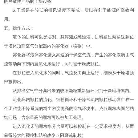
的热敏性产品的干燥设备
5.干燥是在较低的排风温度下完成，所以有利于能源的高效利
用。
五、操作方式：
液体的进料可以是溶剂、悬浮液或乳浊液，进料通过泵输送到位
于塔体顶部空气分配器内的雾化器（喷枪）中。
雾化器将液体雾化进入高速的干燥空气流，产生的雾化液滴由气
流带动向下朝内置流化床运行，同时被干燥成颗粒。
在颗粒进入流化床的同时，气流反向向上运行，细粉从干燥塔顶
部被排出。
从排出空气中分离出来的较细颗粒重新循环回到干燥塔塔体内。
流化床内颗粒的流化、细粉循环和干燥气流内颗粒移动发生在一
个比传统干燥系统的粉尘密度更高的空气环境中。克服颗粒表面的粘
结问题，含水量高的颗粒可以被加工处理。
进入流化床的颗粒水分含量可以被控制在一定要求程度内，从而
获得较大的颗粒和结构改变（附聚或制粒）