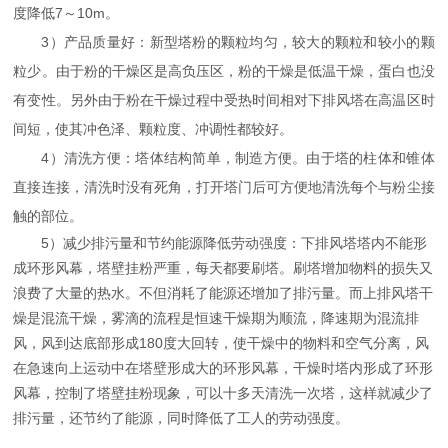
7～10m
度降低
。
3
新型塔粉的颗粒均匀，较大的颗粒和较小的颗
）产品质量好：
粒少。由于粉的干燥区是高负压区，粉的干燥是低温干燥，蛋白也没
有变性。另外由于粉在干燥过程中受热时间相对下排风塔在高温区时
间短，使其冲色泽、颗粒度、冲调性都较好。
4
）清洗方便：塔体结构简单，制造方便。由于塔的柱体和锥体
直接连接，清洗时没有死角，打开塔门后可方便地清洗每个与粉尘接
触的部位。
5
）减少排污量和节约能源降低劳动强度：下排风塔塔内不能形
成环形风幕，塔壁挂粉严重，每天都要刷塔。刷塔增加物料的损失又
浪费了大量的热水。不但消耗了能源还增加了排污量。而上排风塔干
燥是混流干燥，雾滴的流程是恒速干燥期为顺流，降速期为混流排
180
风，风到达底部形成
度大回转，使干燥中的物料和空气分离，风
在急速向上运动中在塔壁形成大的环形风幕，干燥时塔内形成了环形
风幕，控制了塔壁挂粉现象，可以十多天清洗一次塔，这样就减少了
排污量，还节约了能源，同时降低了工人的劳动强度。