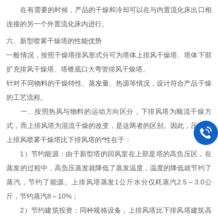
在有需要的时候，产品的干燥和冷却可以在与内置流化床出口相
连接的另一个外置流化床内进行。
六、新型喷雾干燥塔的性能优势
一般情况，按照干燥塔排风形式分可为塔体上排风干燥塔、塔体下部
扩充排风干燥塔、塔锥底口大弯管排风干燥塔。
针对不同物料的干燥特性、蒸发量、热源等情况，设计符合产品干燥
的工艺流程。
一、按照热风与物料的运动方向区分，下排风塔为顺流干燥方
式，而上排风塔为混流干燥的改变，是这两者的区别。因此，压力式
上排风喷雾干燥塔比下排风塔的*性在于：
1
新型塔的回风室在上部是塔的高负压区，在
）节约能源：由于
蒸发的过程中，高负压蒸发就降低了蒸发温度，温度的降低就节约了
蒸汽，节约了能源。上排风塔蒸发
1公斤
2.
5～
3.0公
水分仅耗蒸汽
斤
8
10%
，节约蒸汽
～
；
2
）节约建筑投资：同种规格设备，上排风塔比下排风塔建筑高