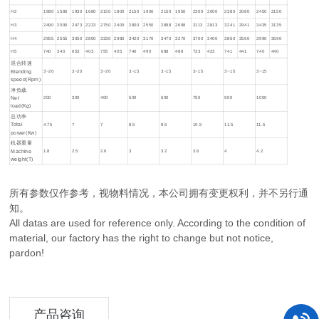
H2
1980
1580
1930
1680
2150
1800
2150
1900
2150
1950
2300
2000
2380
2080
2450
2150
H3
2490
2090
2473
2223
2750
2400
2800
2550
2898
2698
3113
2813
3241
2941
3435
3135
H4
2955
2555
3050
2800
3330
2980
3420
3170
3470
3270
3700
3400
3860
3560
3990
3690
H5
740
340
653
403
755
405
740
490
688
488
723
423
741
441
740
440
混合转速
Blending
3~20
3~20
3~20
3~15
3~15
3~15
3~15
3~15
speed(Rpm)
净负载
Net
200
300
400
500
600
750
900
1000
load(Kg)
总功率
Total
4.75
7
7
8.5
8.5
10.5
11.5
11.5
power(Kw)
机器重量
Machine
1.8
2.5
2.6
3
3.2
3.6
4
4.2
weight(T)
所有参数仅作参考，视物料情况，本公司拥有变更权利，并不另行通
知。
All datas are used for reference only. According to the condition of
material, our factory has the right to change but not notice,
pardon!
产品咨询