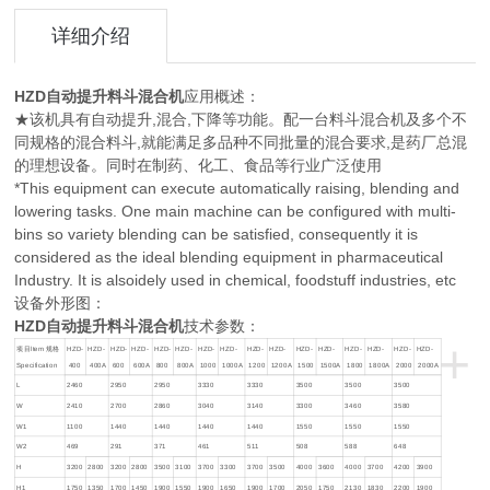
详细介绍
HZD自动提升料斗混合机
应用概述：
★该机具有自动提升,混合,下降等功能。配一台料斗混合机及多个不
同规格的混合料斗,就能满足多品种不同批量的混合要求,是药厂总混
的理想设备。同时在制药、化工、食品等行业广泛使用
*This equipment can execute automatically raising, blending and
lowering tasks. One main machine can be configured with multi-
bins so variety blending can be satisfied, consequently it is
considered as the ideal blending equipment in pharmaceutical
Industry. It is alsoidely used in chemical, foodstuff industries, etc
设备外形图：
HZD自动提升料斗混合机
技术参数：
+
项目ltem 规格
HZD-
HZD-
HZD-
HZD-
HZD-
HZD-
HZD-
HZD-
HZD-
HZD-
HZD-
HZD-
HZD-
HZD-
HZD-
HZD-
Specification
400
400A
600
600A
800
800A
1000
1000A
1200
1200A
1500
1500A
1800
1800A
2000
2000A
L
2460
2950
2950
3330
3330
3500
3500
3500
W
2410
2700
2860
3040
3140
3300
3460
3580
W1
1100
1440
1440
1440
1440
1550
1550
1550
W2
469
291
371
461
511
508
588
648
H
3200
2800
3200
2800
3500
3100
3700
3300
3700
3500
4000
3600
4000
3700
4200
3900
H1
1750
1350
1700
1450
1900
1550
1900
1650
1900
1700
2050
1750
2130
1830
2200
1900