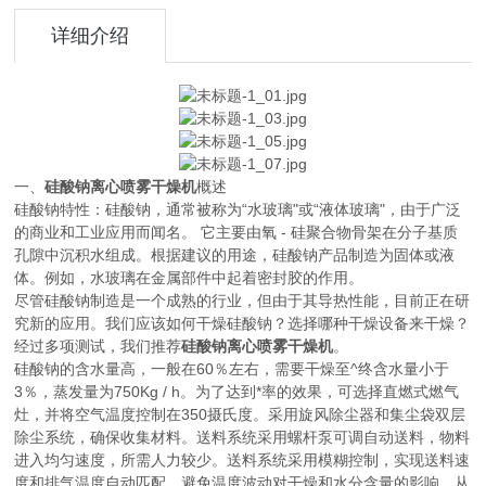
详细介绍
一、
硅酸钠离心喷雾干燥机
概述
硅酸钠特性：硅酸钠，通常被称为“水玻璃"或“液体玻璃"，由于广泛
的商业和工业应用而闻名。 它主要由氧 - 硅聚合物骨架在分子基质
孔隙中沉积水组成。根据建议的用途，硅酸钠产品制造为固体或液
体。例如，水玻璃在金属部件中起着密封胶的作用。
尽管硅酸钠制造是一个成熟的行业，但由于其导热性能，目前正在研
究新的应用。我们应该如何干燥硅酸钠？选择哪种干燥设备来干燥？
经过多项测试，我们推荐
硅酸钠离心喷雾干燥机
。
硅酸钠的含水量高，一般在60％左右，需要干燥至^终含水量小于
3％，蒸发量为750Kg / h。为了达到*率的效果，可选择直燃式燃气
灶，并将空气温度控制在350摄氏度。采用旋风除尘器和集尘袋双层
除尘系统，确保收集材料。送料系统采用螺杆泵可调自动送料，物料
进入均匀速度，所需人力较少。送料系统采用模糊控制，实现送料速
度和排气温度自动匹配，避免温度波动对干燥和水分含量的影响，从