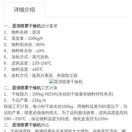
详细介绍
一、
蛋清喷雾干燥机
设计要求
1、 物料名称：蛋清
2、 蒸发量：100kg/h
3、 物料初水份：80%
4、 物料终水份：≤3%
5、 加热方式：蒸汽加热
6、 进风温度：120-150℃
7、 物料温度：≤65℃
8、 收料方式：旋风分离器、布袋除尘器
二、
蛋清喷雾干燥机
工艺计算
1、 干燥能力：100kg.H2O/h(水份的干燥量和物料特性有关)
2、 干品产量：22kg /h
根据工艺计算，每小时干燥水份100kg，而物料温度为65度以下，为
达到产量，喷雾必须做的很大。为了达到最佳效果，进风温度提高到
180～250℃ ，保证物料温度为65度。物化盘直径为120m
三、
蛋清喷雾干燥机
特点
1、干燥速度快，料液经雾化后表面积大大增加，在热风气流中，瞬