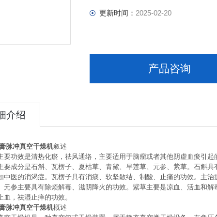
更新时间：
2025-02-20
产品咨询
细介绍
膏脉冲真空干燥机
叙述
主要功效是清热化瘀，祛风通络，主要适用于脑瘤或者其他阴虚血瘀引起
主要成分是石斛、瓦楞子、夏枯草、青黛、早莲草、元参、紫草。石斛具
如中医的消渴症。瓦楞子具有消痰、软坚散结、制酸、止痛的功效。主治
。元参主要具有除烦解毒、滋阴降火的功效。紫草主要是凉血、活血和解
止血，祛湿止痒的功效。
膏脉冲真空干燥机
概述