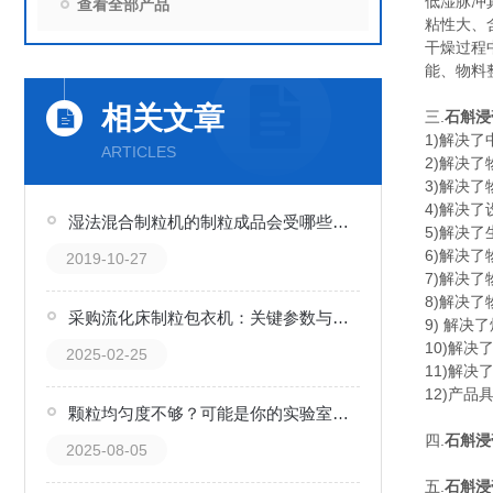
低湿脉冲
查看全部产品
粘性大、
干燥过程
能、物料
相关文章
三.
石斛浸
1)解决
ARTICLES
2)解决
3)解决
4)解决
湿法混合制粒机的制粒成品会受哪些因素的影响？
5)解决
6)解决
2019-10-27
7)解决
8)解决
采购流化床制粒包衣机：关键参数与考量因素
9) 解
10)解
2025-02-25
11)解
12)产
颗粒均匀度不够？可能是你的实验室摇摆制粒机没“摇”对！
四.
石斛浸
2025-08-05
五.
石斛浸