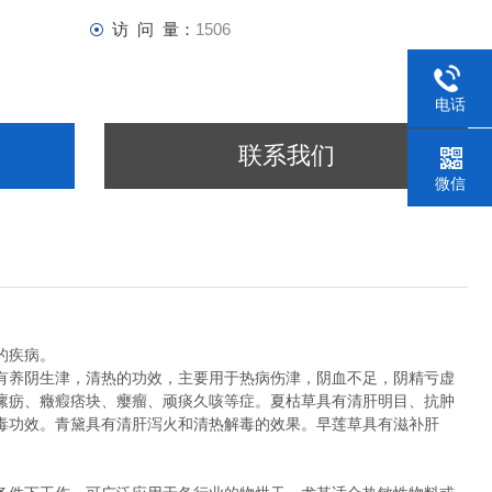
访 问 量：
1506
电话
联系我们
微信
的疾病。
有养阴生津，清热的功效，主要用于热病伤津，阴血不足，阴精亏虚
瘰疬、癥瘕痞块、瘿瘤、顽痰久咳等症。夏枯草具有清肝明目、抗肿
毒功效。青黛具有清肝泻火和清热解毒的效果。早莲草具有滋补肝