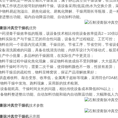
真空干燥机是一种真空箱式干燥装置，属于静态真空类干燥设备，在负压
含氧工作状态比较苛刻的物料干燥。该设备采用(低温)热水为交换介质，
中物料易起泡溢出、易焦化碳化、易氧化降解、干燥周期长等瓶颈，是一
整进整出功能、箱内自动降温功能、自动加料功能。
膏脉冲真空干燥机
优势
了中药浸膏干燥效率低的瓶颈，该设备技术相比传统设备效率提高2～10倍
了物料实际生产与干燥工艺的符合性问题，设备生产过程稳定、工艺可控；
了物料在同一个容器内完成灭菌、干燥目的。节省工序，节省空间，节省设
了设备清洗困难的问题，具备在线清洗功能，内烘车设计为可移动式，板层
了生产中小批量，多品种的干燥困境，在实际生产中更灵活；
了物料干燥过程中碳化焦化现象，保证物料有效成份不受到降解，大大提高
了物料干燥时不均匀，需要二次干燥，使得物料颜色不一致，性状有差异；
了物料干燥后的疏松性，物料呈蜂窝状，保证产品溶解效果好；
决了烘盘难收料、敲击变形、收率低，金属离子超标等现象，采用符合FDA
决了物料干燥中发泡、跑料现象，采用新的技术检测。
决了设备能耗高、干燥时间太长的问题，相比传统设备成本降低80%以上；
品具备物料整进整出功能、自动加料功能和箱内自动降温功能，大幅降低人
膏脉冲真空干燥机
技术参数
膏脉冲真空干燥机
示意图