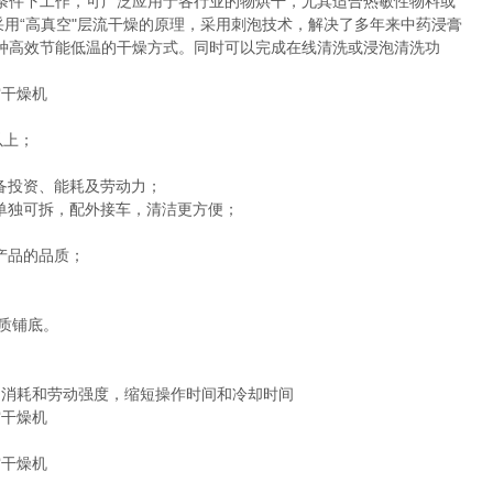
条件下工作，可广泛应用于各行业的物烘干，尤其适合热敏性物料或
采用“高真空"层流干燥的原理，采用刺泡技术，解决了多年来中药浸膏
种高效节能低温的干燥方式。同时可以完成在线清洗或浸泡清洗功
以上；
备投资、能耗及劳动力；
单独可拆，配外接车，清洁更方便；
产品的品质；
材质铺底。
力消耗和劳动强度，缩短操作时间和冷却时间