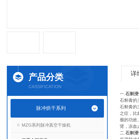
详
产品分类
CASSIFICATION
一.
石斛浸
石斛膏的
石斛膏的
脉冲烘干系列
之症，比
瘤的功效
MZG系列脉冲真空干燥机
肾，凉血
二.
石斛浸