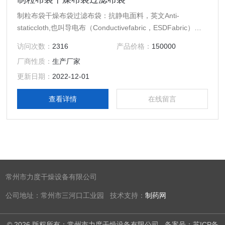
制粒布袋干燥布袋过滤布袋：抗静电面料，英文Anti-
staticcloth,也叫导电布（Conductivefabric，ESDFabric），
近年来，市场上面料层出不穷,织物纤维成份含量日新月异，
访问次数：
2316
产品价格：
150000
织造工艺日趋*。为迎合当代工作服面料“安全性、时尚性”的需
厂商性质：
生产厂家
求，人们开发出具有导电性能的面料，在面料中通过加入导电
纤维，或者使用后整理过的面料来中和静电。
更新日期：
2022-12-01
查看详情
在线留言
常州市力度干燥设备有限公司
公司地址：常州市三河口工业园 技术支持：
制药网
© 2026 版权所有：常州市力度干燥设备有限公司
备案号：苏ICP备