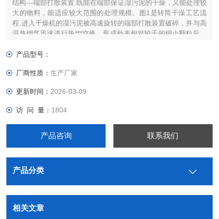
结构---端部打散装置.既能在端部保证湿污泥的干燥，又能处理较
大的物料，能适应较大范围的处理规模。图1是转简干澡工艺流
程.进入干燥机的湿污泥被高速旋转的端部打散装置破碎，并与高
温热烟气迅速进行热***交换，形成外表相对较干的细小颗粒后，
在转动的筒体和自身重力的作用下继续在干燥机内向出料端行
进。
产品型号：
厂商性质：
生产厂家
更新时间：
2026-03-09
访 问 量：
1804
产品咨询
联系我们
产品分类
相关文章