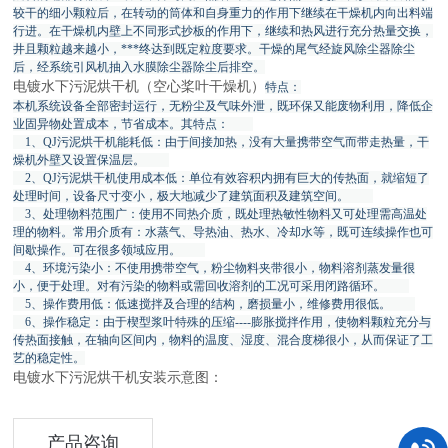
较干的细小颗粒后，在转动的筒体和自身重力的作用下继续在干燥机内向出料端
行进。在干燥机内壁上不同形式抄板的作用下，继续和热风进行充分热量交换，
井且颗粒越来越小，***终达到既定粒度要求。干燥的尾气经旋风除尘器除尘
后，经系统引风机抽入水膜除尘器除尘后排空。
电镀水下污泥烘干机（空心桨叶干燥机）
特点：
本机系统设备全部密封运行，无粉尘及气味外泄，既环保又能废物利用，降低企
业固异物处置成本，节省成本。其特点：
1、QJ污泥烘干机能耗低：由于间接加热，没有大量携带空气而带走热量，干
燥机外壁又设置保温层。
2、QJ污泥烘干机使用成本低：单位有效容积内拥有巨大的传热面，就缩短了
处理时间，设备尺寸变小，极大地减少了建筑面积及建筑空间。
3、处理物料范围广：使用不同热介质，既处理热敏性物料又可处理需高温处
理的物料。常用介质有：水蒸气、导热油、热水、冷却水等，既可连续操作也可
间歇操作。可在很多领域应用。
4、环境污染小：不使用携带空气，粉尘物料夹带很小，物料溶剂蒸发量很
小，便于处理。对有污染的物料或需回收溶剂的工况可采用闭路循环。
5、操作费用低：低速搅拌及合理的结构，磨损量小，维修费用很低。
6、操作稳定：由于楔型浆叶特殊的压缩----膨胀搅拌作用，使物料颗粒充分与
传热面接触，在轴向区间内，物料的温度、湿度、混合度梯很小，从而保证了工
艺的稳定性。
电镀水下污泥烘干机安装示意图：
产品咨询