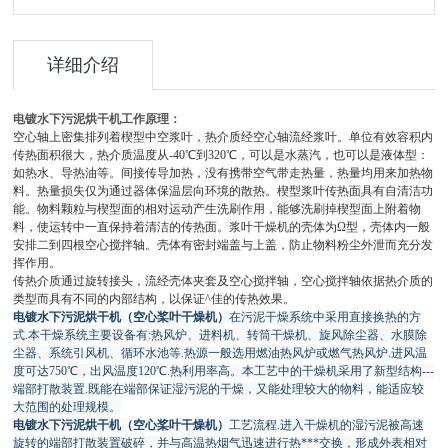
详细介绍
电镀水下污泥烘干机工作原理：
空心轴上密集排列着楔型中空浆叶，热介质经空心轴流经浆叶。单位有效容积内
传热面积很大，热介质温度从-40℃到320℃，可以是水蒸汽，也可以是液体型：
如热水、导热油等。间接传导加热，没有携带空气带走热量，热量均用来加热物
料。热量损失仅为通过器体保温层向环境的散热。楔型浆叶传热面具有自清洁功
能。物料颗粒与楔型面的相对运动产生洗刷作用，能够洗刷掉楔型面上附着物
料，使运转中一直保持着清洁的传热面。浆叶干燥机的壳体为Ω型，壳体内一般
安排二到四根空心搅拌轴。壳体有密封端盖与上盖，防止物料粉尘外泄而充分发
挥作用。
传热介质通过旋转接头，流经壳体夹套及空心搅拌轴，空心搅拌轴依据热介质的
类型而具有不同的内部结构，以保证^佳的传热效果。
电镀水下污泥烘干机（空心桨叶干燥机）
在污泥干燥系统中采用直接换热的方
式.本干燥系统主要设备有:热风炉、进料机、转筒干燥机、旋风除尘器、水膜除
尘器、系统引风机、循环水池等.热源一般选用燃油热风炉或燃气热风炉.进风温
度可达750℃，出风温度120℃.热利用率高。本工艺中的干燥机采用了新型结构---
端部打散装置.既能在端部保证湿污泥的干燥，又能处理较大的物料，能适应较
大范围的处理规模。
电镀水下污泥烘干机（空心桨叶干燥机）
工艺流程.进入干燥机的湿污泥被高速
旋转的端部打散装置破碎，并与高温热烟气迅速进行热***交换，形成外表相对