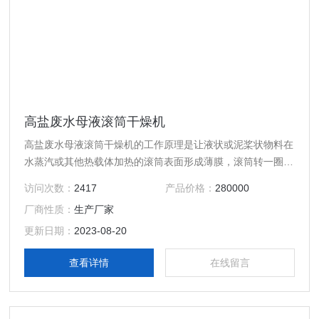
高盐废水母液滚筒干燥机
高盐废水母液滚筒干燥机的工作原理是让液状或泥桨状物料在
水蒸汽或其他热载体加热的滚筒表面形成薄膜，滚筒转一圈的
过程中便被干燥完毕，用刮刀把产品刮下来，露出的滚筒表面
访问次数：
2417
产品价格：
280000
再次与原料接触并形成薄膜进行干燥。
厂商性质：
生产厂家
更新日期：
2023-08-20
查看详情
在线留言