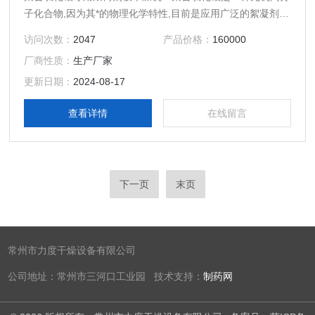
子化合物,因为其*的物理化学特性,目前是应用广泛的絮凝剂之
一.聚合氯化铝的生产工艺有很多种，,聚合氯化铝生产中的干
访问次数：
2047
产品价格：
160000
燥技术进行比较分析,同时对原有生产装置的实际经验进行归
厂商性质：
生产厂家
纳总结,对固体聚合氯化铝项目的干燥工艺及热源进行了分析
选择,并对项目干燥工艺部分的生产设备提出了初步的设计方
更新日期：
2024-08-17
案.
查看详情
在线留言
下一页
末页
常州市力度干燥设备有限公司
公司地址：常州市三河口工业园 技术支持：
制药网