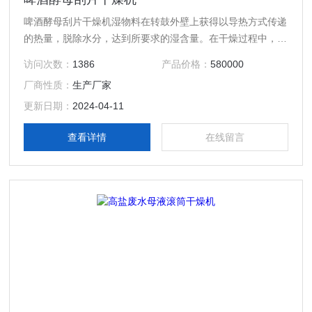
啤酒酵母刮片干燥机湿物料在转鼓外壁上获得以导热方式传递
的热量，脱除水分，达到所要求的湿含量。在干燥过程中，热
量由鼓内壁传到鼓外壁，再穿过料膜，其热效率高，可连续操
访问次数：
1386
产品价格：
580000
作，故广泛用于液态物料或带状物料的干燥。
厂商性质：
生产厂家
更新日期：
2024-04-11
查看详情
在线留言