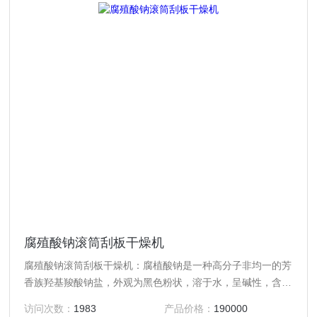
腐殖酸钠滚筒刮板干燥机
腐殖酸钠滚筒刮板干燥机：腐植酸钠是一种高分子非均一的芳
香族羟基羧酸钠盐，外观为黑色粉状，溶于水，呈碱性，含有
羧基、羧酸盐等多种活性官能团。具有离子交换、吸附、络
访问次数：
1983
产品价格：
190000
合、螯合、絮凝、分散、粘结多种功能。