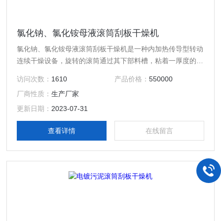
氯化钠、氯化铵母液滚筒刮板干燥机
氯化钠、氯化铵母液滚筒刮板干燥机是一种内加热传导型转动
连续干燥设备，旋转的滚筒通过其下部料槽，粘着一厚度的料
膜，热量通过管道输送至滚筒内壁，传导到滚筒外壁，再传导
访问次数：
1610
产品价格：
550000
给料膜，使料膜中的湿度得到蒸发、脱湿、使含湿分的物料得
厂商性质：
生产厂家
到干燥。干燥好的物料被滚筒表面的刮刀铲离滚筒，通过螺旋
输送器将干物料集中、包装。
更新日期：
2023-07-31
查看详情
在线留言