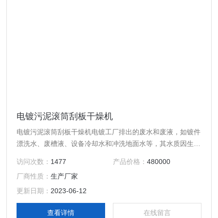
电镀污泥滚筒刮板干燥机
电镀污泥滚筒刮板干燥机电镀工厂排出的废水和废液，如镀件
漂洗水、废槽液、设备冷却水和冲洗地面水等，其水质因生产
工艺而异，有的含铬，有的含镍或含镉、含氰、含酸、含碱
访问次数：
1477
产品价格：
480000
等。
厂商性质：
生产厂家
更新日期：
2023-06-12
查看详情
在线留言