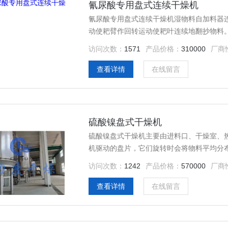
氰尿酸专用盘式连续干燥机
氰尿酸专用盘式连续干燥机湿物料自加料器
动使耙臂作回转运动使耙叶连续地翻抄物料
到外缘，并在外缘落到下方的大干燥盘外缘
访问次数：
1571
产品价格：
310000
厂商
中。大小干燥盘上下交替排列，物料得以连
查看详情
在线留言
硫酸镍盘式干燥机
硫酸镍盘式干燥机主要由进料口、干燥室、
机驱动的盘片，它们旋转时会将物料平均分
旋转时会将物料平均分布在干燥室内。
访问次数：
1242
产品价格：
570000
厂商
查看详情
在线留言