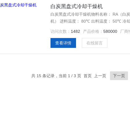
白炭黑盘式冷却干燥机
白炭黑盘式冷却干燥机物料名称： RA（白炭黑混合HMMM） 处理量： 3000
机） 进料温度： 80℃ 出料温度： 50℃ 冷却介质：冷却水 （分段进水） 冷却水温度：32-36℃ 进料形式：由
中间料仓经关风器控制进料（速度可调，配变频电机） 出料：主机底部出料 （直接进振
访问次数：
1482
产品价格：
580000
厂商
接触部分为不锈钢304制作 设备
查看详情
在线留言
共 15 条记录，当前 1 / 3 页 首页 上一页
下一页