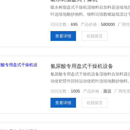
吸水树脂盘式干燥机湿物料自加料器连续地
叶连续地翻抄物料。物料沿指数螺旋线流过
方的大干燥盘外缘，在大干燥盘上物料向里
访问次数：
695
产品价格：
580000
厂商性
排列，物料得以连续地流过整个干燥器。
查看详情
在线留言
氰尿酸专用盘式干燥机设备
氰尿酸专用盘式干燥机设备湿物料自加料器
动使耙臂作回转运动使耙叶连续地翻抄物料
到外缘，并在外缘落到下方的大干燥盘外缘
访问次数：
1005
产品价格：
面议
厂商性
中。大小干燥盘上下交替排列，物料得以连
查看详情
在线留言