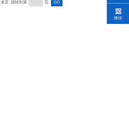
页 末页 跳转到第
页
微信