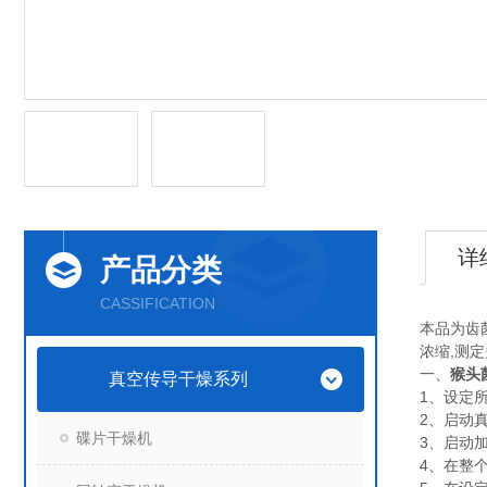
详
产品分类
CASSIFICATION
本品为齿
浓缩,测
一、
猴头
真空传导干燥系列
1、设定
2、启动
碟片干燥机
3、启动
4、在整