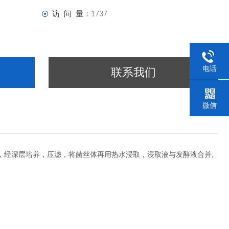
访 问 量：
1737
电话
联系我们
微信
，经深层培养，压滤，将菌丝体再用热水浸取，浸取液与发酵液合并,