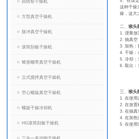
5、在设
回转窑干燥机
这种干燥
燥，这大
方型真空干燥机
二、
猴头
脉冲真空干燥机
1. 浸
2. 抽
3. 加
滚筒刮板干燥机
4. 干
5. 冷
锥形螺带真空干燥机
6. 取
立式搅拌真空干燥机
三、
猴头
空心螺旋真空干燥机
1. 在
2. 在
螺旋干燥冷却机
3. 在
4. 在
HG滚筒刮板干燥机
5. 在
三合一多功能干燥机