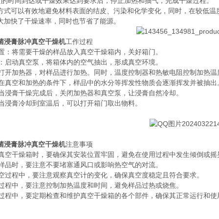
定的时间到达或干燥效果达到要求后，停止加热和抽气，完成干燥过程。
方式可以有效地避免材料表面的结皮、污染和化学变化，同时，在较低温
大加快了干燥速率，同时也节省了能源。
菌浸膏脉冲真空干燥机
工作过程
膏放置：将需要干燥的样品放入真空干燥箱内，关好箱门。
真空：启动真空泵，将箱体内的空气抽出，形成真空环境。
热：打开加热器，对样品进行加热。同时，温度控制器和热敏电阻控制加热
燥：在真空和加热的条件下，样品中的水分等挥发性物质会逐渐挥发并被抽
却：当浸膏干燥完成后，关闭加热器和真空泵，让浸膏自然冷却。
出：当浸膏冷却到室温后，可以打开箱门取出物料。
菌浸膏脉冲真空干燥机
注意事项
使用真空干燥箱时，要确保其安装位置牢固，避免在使用过程中发生倾倒或摇
放置样品时，要注意不要堵塞通风口或影响热空气的对流。
抽真空过程中，要注意观察真空计的变化，确保真空度稳定且符合要求。
加热过程中，要注意控制加热温度和时间，避免样品过热或烧焦。
使用过程中，要定期检查和维护真空干燥箱的各个部件，确保其正常运行和使