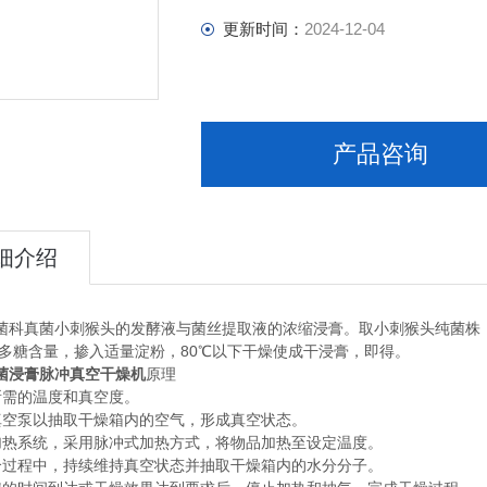
更新时间：
2024-12-04
产品咨询
细介绍
菌科真菌小刺猴头的发酵液与菌丝提取液的浓缩浸膏。取小刺猴头纯菌株
定多糖含量，掺入适量淀粉，80℃以下干燥使成干浸膏，即得。
菌浸膏脉冲真空干燥机
原理
所需的温度和真空度。
真空泵以抽取干燥箱内的空气，形成真空状态。
加热系统，采用脉冲式加热方式，将物品加热至设定温度。
个过程中，持续维持真空状态并抽取干燥箱内的水分分子。