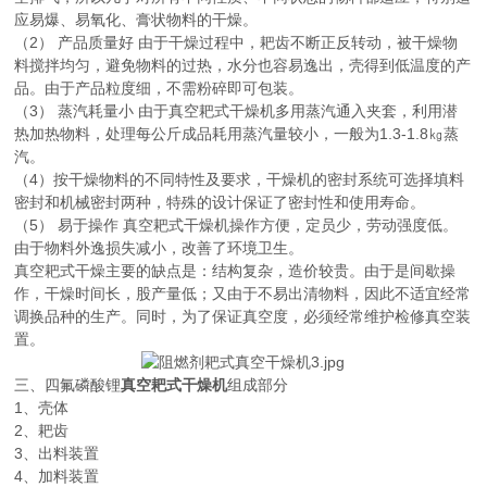
应易爆、易氧化、膏状物料的干燥。
（2） 产品质量好 由于干燥过程中，耙齿不断正反转动，被干燥物
料搅拌均匀，避免物料的过热，水分也容易逸出，壳得到低温度的产
品。由于产品粒度细，不需粉碎即可包装。
（3） 蒸汽耗量小 由于真空耙式干燥机多用蒸汽通入夹套，利用潜
热加热物料，处理每公斤成品耗用蒸汽量较小，一般为1.3-1.8㎏蒸
汽。
（4）按干燥物料的不同特性及要求，干燥机的密封系统可选择填料
密封和机械密封两种，特殊的设计保证了密封性和使用寿命。
（5） 易于操作 真空耙式干燥机操作方便，定员少，劳动强度低。
由于物料外逸损失减小，改善了环境卫生。
真空耙式干燥主要的缺点是：结构复杂，造价较贵。由于是间歇操
作，干燥时间长，股产量低；又由于不易出清物料，因此不适宜经常
调换品种的生产。同时，为了保证真空度，必须经常维护检修真空装
置。
三、四氟磷酸锂
真空耙式干燥机
组成部分
1、壳体
2、耙齿
3、出料装置
4、加料装置