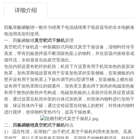
详细介绍
四氟草酸磷酸锂一般作为锂离子电池或锂离子电容器等的非水电解液
电池用添加剂使用。
一、四氟磷酸锂
真空耙式干燥机
原理
真空耙式干燥机是一种新颖卧式间歇式真空干燥设备，湿物料经传导
蒸发，带有刮板搅拌器不断清除热面上的物料，并在容器内推移形成
循环流，水份蒸发后由真空泵抽出。
包括内部设置有耙杆的机筒，机筒下方设置有用于机筒加热的弧形加
热罩，加热罩两端设置有用于安装加热罩的安装侧板，安装侧板的内
壁开设有用于加热罩上下纵向调节的U型调节槽，安装侧板上横向插
设有用于加热罩限位的锁紧件，加热罩主要由用于加热的电磁加热板
和用于散热的散热外壳构成，电磁加热板的上表面对应机筒设置成弧
形，通过设置在机筒外部的分体式加热罩，对筒体内物料进行加热干
燥，保证筒体内干燥；通过交错设置在转轴上的耙杆，对筒体内物料
进行搅拌，使得物料受热均匀，提高干燥效果。
二、
四氟磷酸锂真空耙式干燥机
特点
1） 适应性强，应用较广 由于耙式 真空干燥机利用夹套加热、高真
空排气，所以几乎对所有不同性质、不同状态的物料都适应，特别适