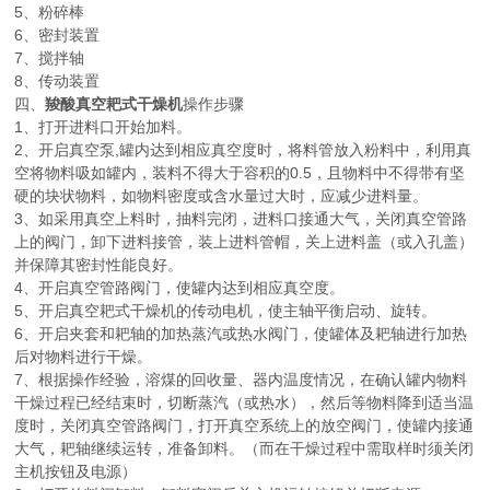
5、粉碎棒
6、密封装置
7、搅拌轴
8、传动装置
四、
羧酸真空耙式干燥机
操作步骤
1、打开进料口开始加料。
2、开启真空泵,罐内达到相应真空度时，将料管放入粉料中，利用真
空将物料吸如罐内，装料不得大于容积的0.5，且物料中不得带有坚
硬的块状物料，如物料密度或含水量过大时，应减少进料量。
3、如采用真空上料时，抽料完闭，进料口接通大气，关闭真空管路
上的阀门，卸下进料接管，装上进料管帽，关上进料盖（或入孔盖）
并保障其密封性能良好。
4、开启真空管路阀门，使罐内达到相应真空度。
5、开启真空耙式干燥机的传动电机，使主轴平衡启动、旋转。
6、开启夹套和耙轴的加热蒸汽或热水阀门，使罐体及耙轴进行加热
后对物料进行干燥。
7、根据操作经验，溶煤的回收量、器内温度情况，在确认罐内物料
干燥过程已经结束时，切断蒸汽（或热水），然后等物料降到适当温
度时，关闭真空管路阀门，打开真空系统上的放空阀门，使罐内接通
大气，耙轴继续运转，准备卸料。（而在干燥过程中需取样时须关闭
主机按钮及电源）