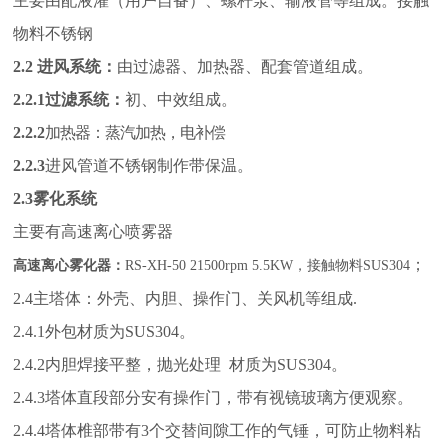
主要由配液灌（用户自备）、螺杆泵、输液管等组成。接触
物料不锈钢
2.2
进风系统：
由过滤器、加热器、配套管道组成。
2.2.1
过滤系统：
初、中效组成。
2.2.2
加热器：蒸汽加热，电补偿
2.2.3
进风管道不锈钢制作带保温。
2.3
雾化系统
主要有高速离心喷雾器
；
高
速
离心
雾化器：
RS-XH-50 21500rpm 5.5KW
，接触物料SUS304
2.4主塔体：外壳、内胆、操作门、关风机等组成.
2.4.1外包材质为SUS304。
2.4.2内胆焊接平整，抛光处理 材质为SUS304
。
2.4.3塔体直段部分安有操作门，带有视镜玻璃方便观察。
2.4.4塔体椎部带有3个交替间隙工作的气锤，可防止物料粘