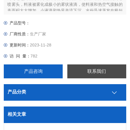
喷雾头，料液被雾化成极小的雾状液滴，使料液和热空气接触的
表面积大大增加，小液滴和热风并流下沉，水份迅速蒸发在极短
的时间内被干燥为粉粒制品，在塔底和旋风分离器中捕集，废气
排至外界。
产品型号：
厂商性质：
生产厂家
更新时间：
2023-11-28
访 问 量：
782
产品咨询
联系我们
产品分类
相关文章