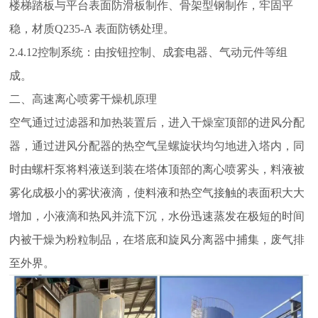
楼梯踏板与平台表面防滑板制作、骨架型钢制作，牢固平
稳
，
材质
Q235-A
表面防锈处理。
2.4.12
控制系统：由按钮控制、成套电器、气动元件等组
成。
二、高速离心喷雾干燥机原理
空气通过过滤器和加热装置后，进入干燥室顶部的进风分配
器，通过进风分配器的热空气呈螺旋状均匀地进入塔内，同
时由螺杆泵将料液送到装在塔体顶部的离心喷雾头，料液被
雾化成极小的雾状液滴，使料液和热空气接触的表面积大大
增加，小液滴和热风并流下沉，水份迅速蒸发在极短的时间
内被干燥为粉粒制品，在塔底和旋风分离器中捕集，废气排
至外界。