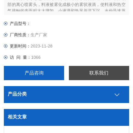
部的离心喷雾头，料液被雾化成极小的雾状液滴，使料液和热空
气接触的表面积大大增加，小液滴和热风并流下沉，水份迅速蒸
发在极短的时间内被干燥为粉粒制品，在塔底和旋风分离器中捕
集，废气排至外界。
产品型号：
厂商性质：
生产厂家
更新时间：
2023-11-28
访 问 量：
1066
产品咨询
联系我们
产品分类
相关文章