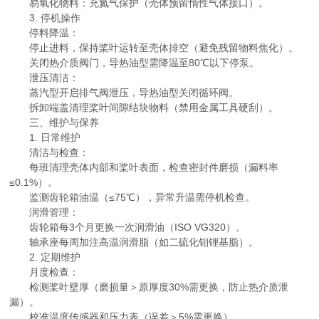
易氧化物料：充氮气保护（壳体预留惰性气体接口）。
3. 停机操作
停料降温：
停止进料，保持桨叶运转至壳体排空（避免残留物料焦化）。
关闭热介质阀门，导热油型需降温至80℃以下停泵。
泄压清洁：
蒸汽型开启排气阀泄压，导热油型关闭循环阀。
拆卸端盖清理桨叶间隙结块物料（禁用金属工具硬刮）。
三、维护与保养
1. 日常维护
清洁与检查：
每班清理壳体内部和桨叶表面，检查密封件磨损（漏料率
≤0.1%）。
监测齿轮箱油温（≤75℃），异常升温需停机检查。
润滑管理：
齿轮箱每3个月更换一次润滑油（ISO VG320）。
轴承座每周加注高温润滑脂（如二硫化钼锂基脂）。
2. 定期维护
月度检查：
检测桨叶壁厚（磨损量＞原厚度30%需更换，防止热介质泄
漏）。
校准温度传感器和压力表（误差＞5%需更换）。