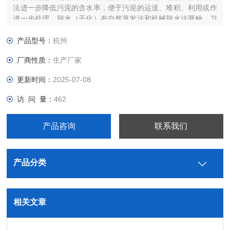
法进一步降低污泥的含水率，便于污泥的运送、堆积、利用或作
进一步处理。脱水（干化）有自然蒸发法和机械脱水法两种。习
惯上称机械脱水法为污泥脱水，称自然蒸发法为污泥干化。方法
虽异，但都是进一步降低污泥含水率的措施。
产品型号：
杭州
厂商性质：
生产厂家
更新时间：
2025-07-08
访 问 量：
462
产品咨询
联系我们
产品分类
相关文章