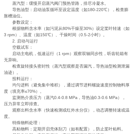
蒸汽型：缓慢开启蒸汽阀门预热管路，排尽冷凝水。
导热油型：启动油泵循环至设定温度（如180-220℃），检查膨
胀槽油位。
参数设定：
根据物料含水率（如污泥从80%干燥至30%）设定桨叶转速（如
3 rpm）、温度（如150℃）、干燥时间（0.5-2小时）。
2. 启动与运行
空载试车：
启动主电机，低速运行（1 rpm）观察双轴同步性，听齿轮箱有
无异响。
检查旋转接头密封性（蒸汽型观察是否漏汽，导热油型检测泄漏
油迹）。
投料运行：
均匀进料（避免集中堆积），通过调节进料螺旋速度控制物料厚
度（填充率≤70%）。
监测热介质压力（蒸汽0.4-0.8 MPa，导热油0.3-0.6 MPa），
压力异常立即排查。
观察出料含水率（快速检测或红外水分仪），动态调整转速或温
度。
特殊物料处理：
高粘物料：定期开启壳体刮刀（如有配置），防止桨叶粘料。