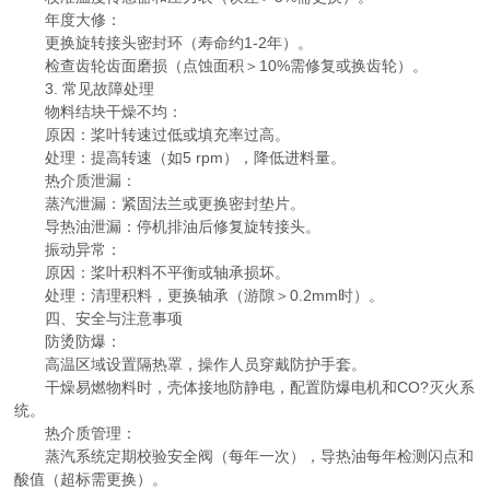
年度大修：
更换旋转接头密封环（寿命约1-2年）。
检查齿轮齿面磨损（点蚀面积＞10%需修复或换齿轮）。
3. 常见故障处理
物料结块干燥不均：
原因：桨叶转速过低或填充率过高。
处理：提高转速（如5 rpm），降低进料量。
热介质泄漏：
蒸汽泄漏：紧固法兰或更换密封垫片。
导热油泄漏：停机排油后修复旋转接头。
振动异常：
原因：桨叶积料不平衡或轴承损坏。
处理：清理积料，更换轴承（游隙＞0.2mm时）。
四、安全与注意事项
防烫防爆：
高温区域设置隔热罩，操作人员穿戴防护手套。
干燥易燃物料时，壳体接地防静电，配置防爆电机和CO?灭火系
统。
热介质管理：
蒸汽系统定期校验安全阀（每年一次），导热油每年检测闪点和
酸值（超标需更换）。