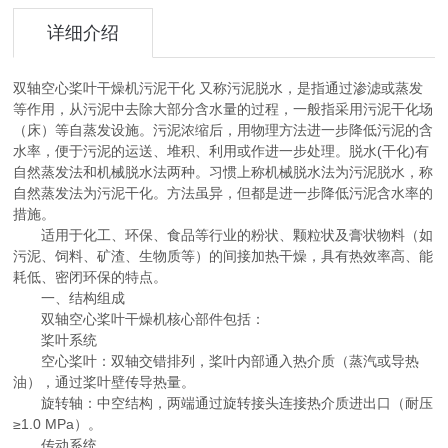
详细介绍
双轴空心桨叶干燥机污泥干化 又称污泥脱水，是指通过渗滤或蒸发
等作用，从污泥中去除大部分含水量的过程，一般指采用污泥干化场
（床）等自蒸发设施。污泥浓缩后，用物理方法进一步降低污泥的含
水率，便于污泥的运送、堆积、利用或作进一步处理。脱水(干化)有
自然蒸发法和机械脱水法两种。习惯上称机械脱水法为污泥脱水，称
自然蒸发法为污泥干化。方法虽异，但都是进一步降低污泥含水率的
措施。
适用于化工、环保、食品等行业的粉状、颗粒状及膏状物料（如
污泥、饲料、矿渣、生物质等）的间接加热干燥，具有热效率高、能
耗低、密闭环保的特点。
一、结构组成
双轴空心桨叶干燥机核心部件包括：
桨叶系统
空心桨叶：双轴交错排列，桨叶内部通入热介质（蒸汽或导热
油），通过桨叶壁传导热量。
旋转轴：中空结构，两端通过旋转接头连接热介质进出口（耐压
≥1.0 MPa）。
传动系统