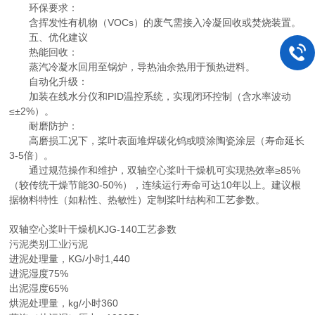
环保要求：
含挥发性有机物（VOCs）的废气需接入冷凝回收或焚烧装置。
五、优化建议
热能回收：
蒸汽冷凝水回用至锅炉，导热油余热用于预热进料。
自动化升级：
加装在线水分仪和PID温控系统，实现闭环控制（含水率波动
≤±2%）。
耐磨防护：
高磨损工况下，桨叶表面堆焊碳化钨或喷涂陶瓷涂层（寿命延长
3-5倍）。
通过规范操作和维护，双轴空心桨叶干燥机可实现热效率≥85%
（较传统干燥节能30-50%），连续运行寿命可达10年以上。建议根
据物料特性（如粘性、热敏性）定制桨叶结构和工艺参数。
双轴空心桨叶干燥机KJG-140工艺参数
污泥类别工业污泥
进泥处理量，KG/小时1,440
进泥湿度75%
出泥湿度65%
烘泥处理量，kg/小时360