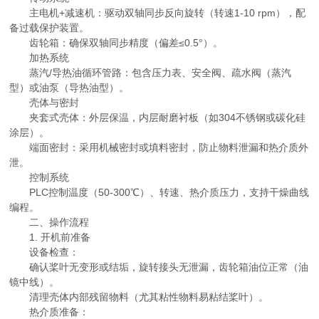
主电机+减速机：驱动双轴同步反向旋转（转速1-10 rpm），配
备过载保护装置。
齿轮箱：确保双轴同步精度（偏差≤0.5°）。
加热系统
蒸汽/导热油循环管路：包含压力表、安全阀、疏水阀（蒸汽
型）或油泵（导热油型）。
壳体与密封
夹套式壳体：外层保温，内层耐磨衬板（如304不锈钢或碳化硅
涂层）。
端面密封：采用机械密封或填料密封，防止物料泄漏和热介质外
泄。
控制系统
PLC控制温度（50-300℃）、转速、热介质压力，支持干燥曲线
编程。
二、操作流程
1. 开机前准备
设备检查：
确认桨叶无变形或结垢，旋转接头无泄漏，齿轮箱油位正常（油
镜中线）。
清理壳体内部残留物料（尤其粘性物料易粘结桨叶）。
热介质准备：